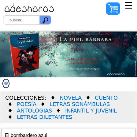
☰
INICIO
AUTORES
ILUSTRADORES
DISTRIBUIDORES
QUIÉNES SOMOS
COLECCIONES:
NOVELA
CUENTO
PREMIO SOLEDAD
POESÍA
LETRAS SONÁMBULAS
VERDÚ
ANTOLOGÍAS
INFANTIL Y JUVENIL
LETRAS DILETANTES
El bombardero azul