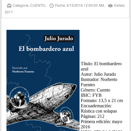
Categoría: CUENTO,
Fecha: 5/15/2016 12:00:00 AM,
Visitas:
card_travel
access_time
remove_red_eye
3317
Título: El bombardero
azul
Autor: Julio Jurado
Ilustrador: Norberto
Fuentes
Género: Cuento
IBIC: FYB
Formato: 13,5 x 21 cm
Encuadernación:
Rústica con solapas
Páginas: 212
Primera edición: mayo
2016