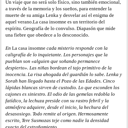
Un viaje que no será solo físico, sino también emocional,
a través de la memoria y los sueños, para entender la
muerte de su amiga Lenka y desvelar así el enigma de
aquel verano.La casa insomne es un territorio del
espíritu. Geografía de lo convulso. Diapasón que mide
una fiebre que obedece a lo desconocido.
En
La casa insomne
cada misterio responde con la
caligrafía de lo inquietante. Los personajes que la
pueblan son «alguien que soñando permanece
despierto». Las niñas bordean el tajo primitivo de la
inocencia. La risa ahogada del guardián lo sabe. Lenka y
Sorah han llegado hasta el Pozo de las Edades. Cinco
lápidas blancas sirven de custodio. Lo que esconden los
cajones es siniestro. El odio de las gemelas redobla lo
fatídico, la lechuza preside con su rastro febril y la
atmósfera adquiere, desde el inicio, la hechura del
desasosiego. Todo remite al origen. Hermosamente
escrito, Tere Susmozas teje como nadie la densidad
exacta del extrañamiento.