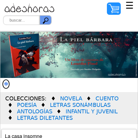
☰
INICIO
AUTORES
ILUSTRADORES
DISTRIBUIDORES
QUIÉNES SOMOS
COLECCIONES:
NOVELA
CUENTO
PREMIO SOLEDAD
POESÍA
LETRAS SONÁMBULAS
VERDÚ
ANTOLOGÍAS
INFANTIL Y JUVENIL
LETRAS DILETANTES
La casa insomne