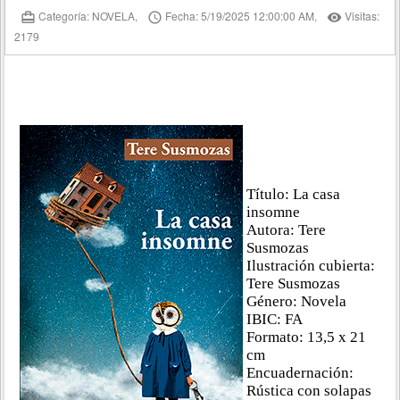
Categoría: NOVELA,
Fecha: 5/19/2025 12:00:00 AM,
Visitas:
card_travel
access_time
remove_red_eye
2179
Título: La casa
insomne
Autora: Tere
Susmozas
Ilustración cubierta:
Tere Susmozas
Género: Novela
IBIC: FA
Formato: 13,5 x 21
cm
Encuadernación:
Rústica con solapas