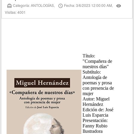
Categoría: ANTOLOGÍAS,
Fecha: 3/6/2023 12:00:00 AM,
card_travel
access_time
remove_red_eye
Visitas: 4001
Título:
"Compañera de
nuestros días"
Subtítulo:
Antología de
poemas y prosa
con presencia de
mujer
Autor: Miguel
Hernández
Edición de: José
Luis Esparcia
Presentación:
Fanny Rubio
Ilustradora