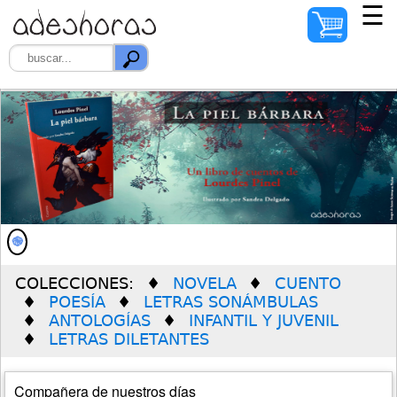
☰
INICIO
AUTORES
ILUSTRADORES
DISTRIBUIDORES
QUIÉNES SOMOS
COLECCIONES:
NOVELA
CUENTO
PREMIO SOLEDAD
POESÍA
LETRAS SONÁMBULAS
VERDÚ
ANTOLOGÍAS
INFANTIL Y JUVENIL
LETRAS DILETANTES
Compañera de nuestros días