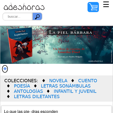
☰
INICIO
AUTORES
ILUSTRADORES
DISTRIBUIDORES
QUIÉNES SOMOS
COLECCIONES:
NOVELA
CUENTO
PREMIO SOLEDAD
POESÍA
LETRAS SONÁMBULAS
VERDÚ
ANTOLOGÍAS
INFANTIL Y JUVENIL
LETRAS DILETANTES
Lo que las pie- dras esconden