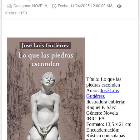
Categoría: NOVELA,
Fecha: 11/24/2025 12:00:00 AM,
card_travel
access_time
remove_red_eye
Visitas: 1160
Título: Lo que las
piedras esconden
Autor:
José Luis
Gutiérrez
Ilustradora cubierta:
Raquel F. Sáez
Género: Novela
IBIC: FA
Formato: 13,5 x 21 cm
Encuadernación:
Rústica con solapas