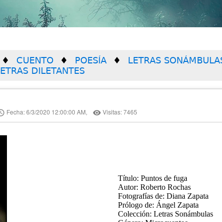
CUENTO
POESÍA
LETRAS SONÁMBULA
LETRAS DILETANTES
Fecha: 6/3/2020 12:00:00 AM,
Visitas: 7465
ss_time
remove_red_eye
Título: Puntos de fuga
Autor: Roberto Rochas
Fotografías de: Diana Zapata
Prólogo de: Ángel Zapata
Colección: Letras Sonámbulas