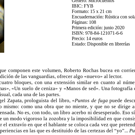
Género: Microcuentos
IBIC: FYB
Formato: 15 x 21 cm
Encuadernación: Rústica con sol
Páginas: 108
Primera edición: junio 2020
ISBN: 978-84-121071-6-6
Precio: 14 euros
Estado: Disponible en librerías
 que componen este volumen, Roberto Rochas bucea en corrie
adición de las vanguardias, ofrecer algo «nuevo» al lector.
n cuatro bloques, con una extensión similar en cuanto al núm
as», «Un suelo de ceniza» y «Manos de sed». Una fotografía de
isual, cada una de las partes.
el Zapata, prologuista del libro, «
Puntos de fuga
puede descri
 lo mismo: como una obra que no miente, y que no se dirige 
densada. No es, con todo, un libro acerbo ni desesperado. Eso s
 de un modo vigoroso la zozobra y la imposibilidad en que consi
r el extravío en que el hablante se coloca cada vez que pretend
periencias en las que es destituido de las certezas del “yo”...
Pu