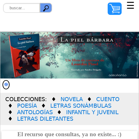
☰
INICIO
AUTORES
ILUSTRADORES
DISTRIBUIDORES
QUIÉNES SOMOS
COLECCIONES:
NOVELA
CUENTO
PREMIO SOLEDAD
POESÍA
LETRAS SONÁMBULAS
VERDÚ
ANTOLOGÍAS
INFANTIL Y JUVENIL
LETRAS DILETANTES
El recurso que consultas, ya no existe... :)